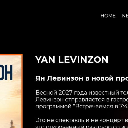
HOME
N
YAN LEVINZON
Ян Левинзон в новой пр
Весной 2027 года известный те
Левинзон отправляется в гастр
программой "Встречаемся в 7:4
Это не спектакль и не концерт 
это откровенный разговор со зр