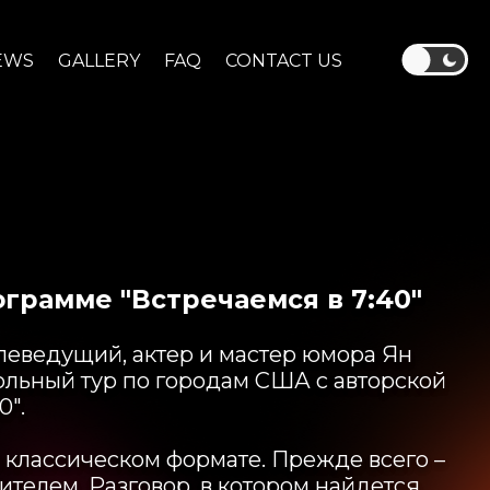
EWS
GALLERY
FAQ
CONTACT US
ограмме "Встречаемся в 7:40"
леведущий, актер и мастер юмора Ян
ольный тур по городам США с авторской
0".
в классическом формате. Прежде всего –
ителем. Разговор, в котором найдется